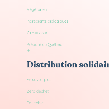
Végétarien
Ingrédients biologiques
Circuit court
Préparé au Québec
Distribution solidair
En savoir plus
Zéro déchet
Équitable