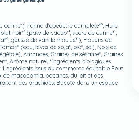
us du génie génétique
de canne*), Farine d’épeautre complète*°, Huile
lat noir*¹ (pâte de cacao*¹, sucre de canne*¹,
l*¹, gousse de vanille moulue*¹), Flocons de
Tamari* (eau, fèves de soja*, blé*, sel), Noix de
e végétale), Amandes, Graines de sésame*, Graines
ien*, Arôme naturel. *Ingrédients biologiques
ux 1Ingrédients issus du commerce équitable Peut
oix de macadamia, pacanes, du lait et des
traitant des arachides. Bocoté dans un espace