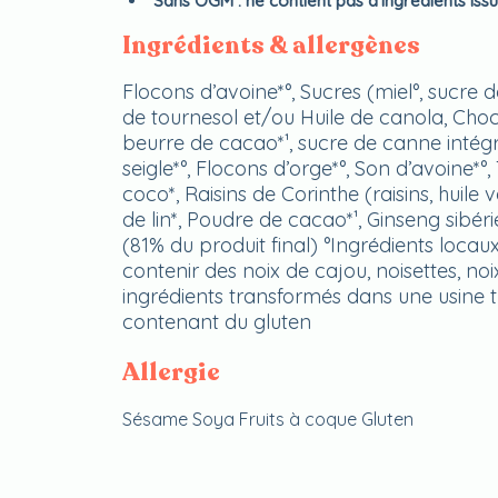
Sans OGM : ne contient pas d’ingrédients iss
Ingrédients & allergènes
Flocons d’avoine*°, Sucres (miel°, sucre 
de tournesol et/ou Huile de canola, Choco
beurre de cacao*¹, sucre de canne intégra
seigle*°, Flocons d’orge*°, Son d’avoine*°, 
coco*, Raisins de Corinthe (raisins, huil
de lin*, Poudre de cacao*¹, Ginseng sibér
(81% du produit final) °Ingrédients loca
contenir des noix de cajou, noisettes, n
ingrédients transformés dans une usine 
contenant du gluten
Allergie
Sésame
Soya
Fruits à coque
Gluten