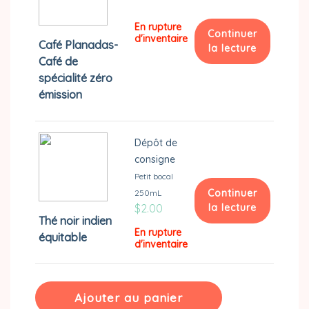
peuvent
être
En rupture
Continuer
choisies
d'inventaire
Café Planadas-
la lecture
sur
Café de
la
spécialité zéro
page
émission
du
produit
Dépôt de
consigne
Petit bocal
Continuer
250mL
$
2.00
la lecture
Thé noir indien
En rupture
équitable
d'inventaire
Ajouter au panier