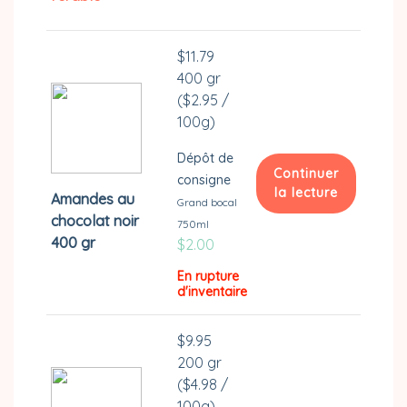
page
a
du
plusieurs
$
11.79
produit
variations.
400 gr
Les
(
$
2.95
/
options
100g)
peuvent
être
Dépôt de
choisies
Continuer
consigne
la lecture
sur
Amandes au
Grand bocal
la
chocolat noir
750ml
page
400 gr
$
2.00
du
En rupture
produit
d'inventaire
$
9.95
200 gr
(
$
4.98
/
100g)