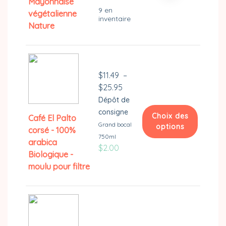
Mayonnaise
Mayonnaise
9 en
végétalienne
inventaire
végétalienne
Nature
Nature
$
11.49
–
Plage
$
25.95
de
Dépôt de
prix :
consigne
Choix des
Café El Palto
$11.49
Grand bocal
options
corsé - 100%
à
750ml
arabica
Ce
$25.95
$
2.00
Biologique -
produit
moulu pour filtre
a
plusieurs
variations.
Les
options