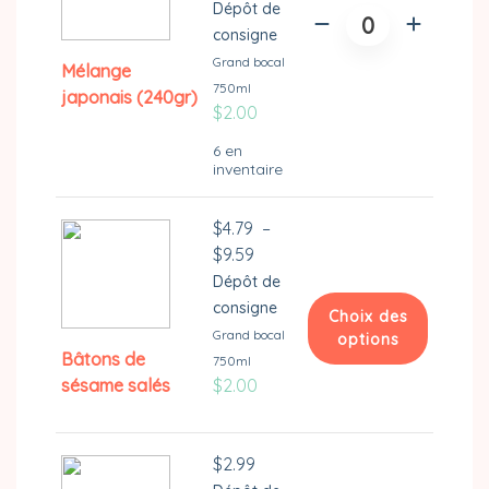
Dépôt de
quantité
consigne
de
Grand bocal
Mélange
Mélange
750ml
japonais
japonais (240gr)
$
2.00
(240gr)
6 en
inventaire
$
4.79
–
Plage
$
9.59
de
Dépôt de
prix :
consigne
Choix des
$4.79
Grand bocal
options
à
Bâtons de
750ml
Ce
$9.59
sésame salés
$
2.00
produit
a
plusieurs
$
2.99
variations.