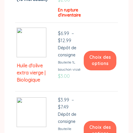
En rupture
d'inventaire
$
6.99
–
Plage
$
12.99
de
Dépôt de
prix :
consigne
Choix des
$6.99
Bouteille 1L
options
Huile d'olive
à
bouchon vissé
extra vierge |
Ce
$12.99
$
3.00
Biologique
produit
a
plusieurs
$
3.99
–
variations.
Plage
$
7.49
Les
de
Dépôt de
options
prix :
consigne
peuvent
Choix des
$3.99
Bouteille
être