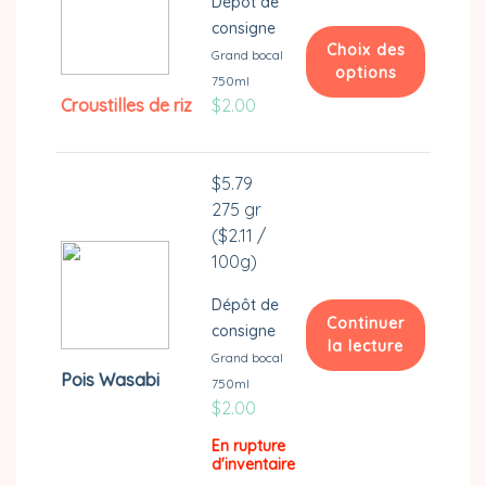
Dépôt de
Les
consigne
options
Choix des
Grand bocal
peuvent
options
750ml
être
Croustilles de riz
$
2.00
Ce
choisies
produit
sur
a
la
$
5.79
plusieurs
page
275 gr
variations.
du
(
$
2.11
/
Les
produit
100g)
options
peuvent
Dépôt de
être
Continuer
consigne
choisies
la lecture
Grand bocal
sur
Pois Wasabi
750ml
la
$
2.00
page
En rupture
du
d'inventaire
produit