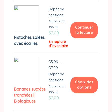
Dépôt de
consigne
Grand bocal
Continuer
750ml
$
2.00
la lecture
Pistaches salées
En rupture
avec écailles
d'inventaire
$
3.99
–
Plage
$
7.99
de
Dépôt de
prix :
consigne
Choix des
$3.99
Grand bocal
options
Bananes sucrées
à
750ml
tranchées |
Ce
$7.99
$
2.00
Biologiques
produit
a