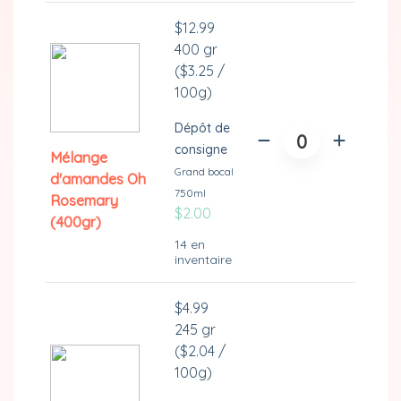
a
la
$
12.99
plusieurs
page
400 gr
variations.
du
(
$
3.25
/
Les
produit
100g)
options
peuvent
Dépôt de
quantité
être
consigne
de
Mélange
choisies
Grand bocal
Mélange
d'amandes Oh
sur
750ml
d'amandes
Rosemary
la
$
2.00
Oh
(400gr)
page
Rosemary
14 en
du
inventaire
(400gr)
produit
$
4.99
245 gr
(
$
2.04
/
100g)