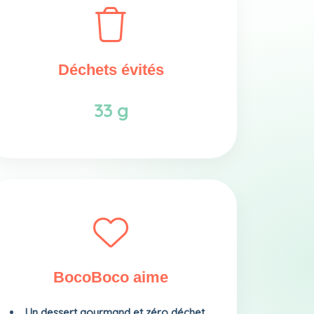
Déchets évités
33 g
BocoBoco aime
Un dessert gourmand et zéro déchet