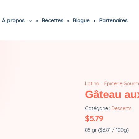
À propos
Recettes
Blogue
Partenaires
Latina – Épicerie Gour
Gâteau au
Catégorie :
Desserts
$
5.79
85 gr (
$
6.81
/ 100g)