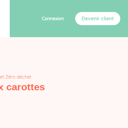
Connexion
Devenir client
met Zéro déchet
x carottes