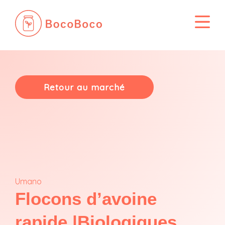
Passer
au
contenu
Retour au marché
Umano
Flocons d’avoine
rapide |Biologiques