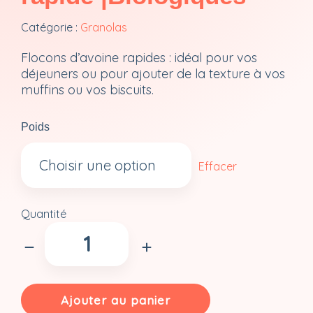
Catégorie :
Granolas
Flocons d’avoine rapides : idéal pour vos
déjeuners ou pour ajouter de la texture à vos
muffins ou vos biscuits.
Poids
Effacer
Quantité
quantité
de
Flocons
d'avoine
rapide
Ajouter au panier