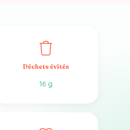
Déchets évités
16 g