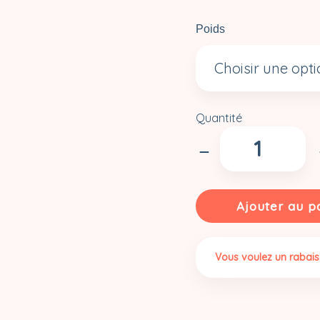
Poids
Quantité
quantité
de
Farine
de
maïs
Ajouter au p
|
Biologique
Vous voulez un rabais