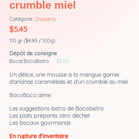
crumble miel
Catégorie :
Desserts
$
5.45
110 gr (
$
4.95
/ 100g)
Dépôt de consigne
Bocal BocoBistro
$
3.00
Un délice, une mousse à la mangue garnie
d’ananas caramélisés et d’un crumble au miel.
BocoBoco aime :
Les suggestions bistro de Bocobistro
Les plats préparés zéro déchet
Les bocaux gourmands
En rupture d'inventaire