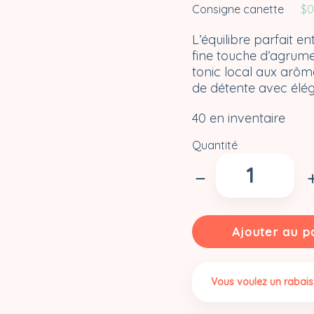
Consigne canette
$
0
L’équilibre parfait en
fine touche d’agrume
tonic local aux arô
de détente avec élé
40 en inventaire
Quantité
quantité
de
Tonic
de
1642
Ajouter au p
(355
ml)
Vous voulez un rabais