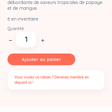
débordante de saveurs tropicales de papaye
et de mangue.
6 en inventaire
Quantité
quantité
de
Thé
pétillant
tropical
Ajouter au panier
Vous voulez un rabais ? Devenez membre en
cliquant ici !