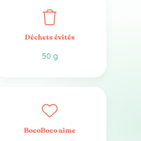
Déchets évités
50 g
BocoBoco aime