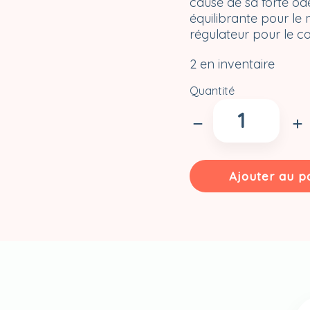
cause de sa forte ode
équilibrante pour le m
régulateur pour le co
2 en inventaire
Quantité
quantité
de
Savon
"Le
monstre
Ajouter au p
du
lac"
-
Menthe
fraîcheur