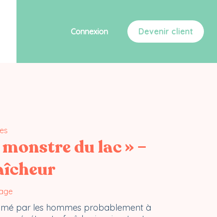
Connexion
Devenir client
ces
 monstre du lac » –
aîcheur
sage
s aimé par les hommes probablement à