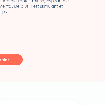
ur pénétrante, fraîche, inspirante et
ental. De plus, il est stimulant et
rps.
anier