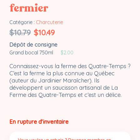
fermier
Catégorie :
Charcuterie
Le
Le
$
10.79
$
10.49
prix
prix
Dépôt de consigne
initial
actuel
était :
est :
Grand bocal 750ml
$
2.00
$10.79.
$10.49.
Connaissez-vous la ferme des Quatre-Temps ?
C’est la ferme la plus connue au Québec
(auteur du Jardinier Maraîcher). Ils
développent un saucisson artisanal de La
Ferme des Quatre-Temps et c’est un délice.
En rupture d'inventaire