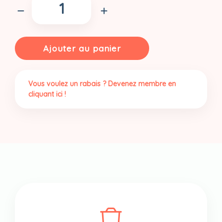
de
Riz
basmati
blanc
Ajouter au panier
|Biologique
Vous voulez un rabais ? Devenez membre en
cliquant ici !