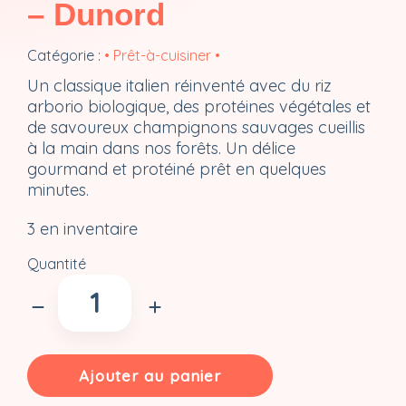
– Dunord
Catégorie :
• Prêt-à-cuisiner •
Un classique italien réinventé avec du riz
arborio biologique, des protéines végétales et
de savoureux champignons sauvages cueillis
à la main dans nos forêts. Un délice
gourmand et protéiné prêt en quelques
minutes.
3 en inventaire
Quantité
quantité
de
Risotto
forestier
déshydraté
Ajouter au panier
(2