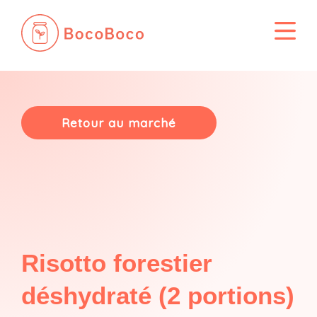
Passer
au
contenu
Retour au marché
Risotto forestier
déshydraté (2 portions)