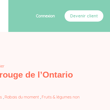
Connexion
Devenir client
ier
rouge de l’Ontario
s
,
Rabais du moment
,
Fruits & légumes non