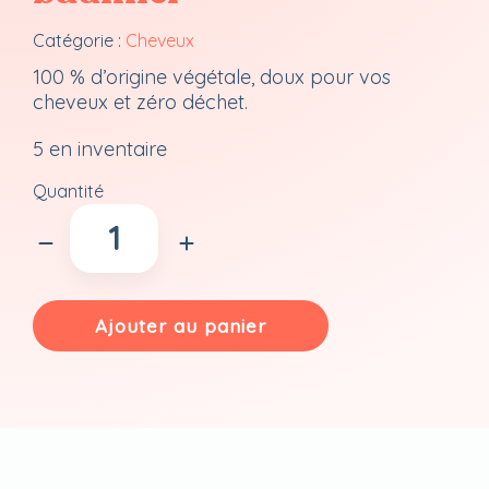
Catégorie :
Cheveux
100 % d’origine végétale, doux pour vos
cheveux et zéro déchet.
5 en inventaire
Quantité
quantité
de
Après
shampoing
-
Ajouter au panier
Chanvre
&
sapin
baumier