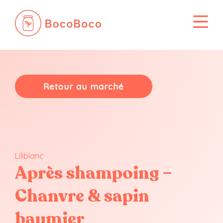
Passer
au
contenu
Retour au marché
Liliblanc
Après shampoing –
Chanvre & sapin
baumier