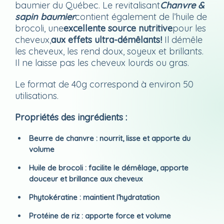
baumier du Québec. Le revitalisant
Chanvre &
sapin baumier
contient également de l’huile de
brocoli, une
excellente source nutritive
pour les
cheveux,
aux effets ultra-démêlants!
Il démêle
les cheveux, les rend doux, soyeux et brillants.
Il ne laisse pas les cheveux lourds ou gras.
Le format de 40g correspond à environ 50
utilisations.
Propriétés des ingrédients :
Beurre de chanvre : nourrit, lisse et apporte du
volume
Huile de brocoli : facilite le démêlage, apporte
douceur et brillance aux cheveux
Phytokératine : maintient l’hydratation
Protéine de riz : apporte force et volume