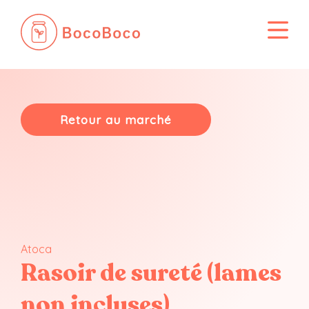
Passer
au
contenu
Retour au marché
Atoca
Rasoir de sureté (lames
non incluses)