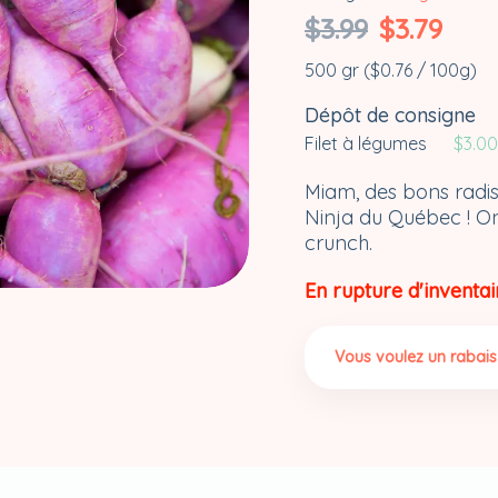
Le
Le
$
3.99
$
3.79
prix
prix
500 gr (
$
0.76
/ 100g)
initial
actuel
était :
est :
Dépôt de consigne
$3.99.
$3.79.
Filet à légumes
$
3.00
Miam, des bons radi
Ninja du Québec ! On
crunch.
En rupture d'inventai
Vous voulez un rabais