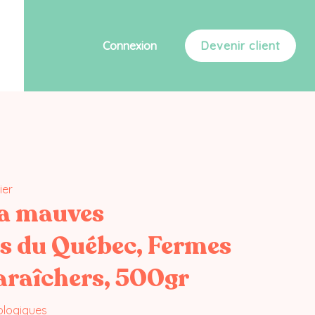
Connexion
Devenir client
ier
ja mauves
s du Québec, Fermes
araîchers, 500gr
ologiques