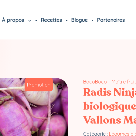
À propos
Recettes
Blogue
Partenaires
BocoBoco – Maître fruit
Promotion
Radis Nin
biologique
Vallons M
Catégorie :
Légumes bi