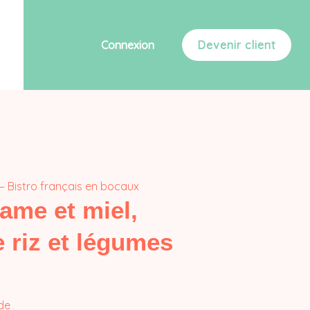
Connexion
Devenir client
– Bistro français en bocaux
ame et miel,
e riz et légumes
nde