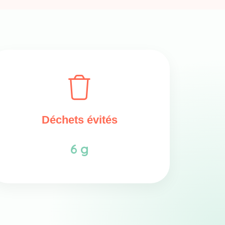
Déchets évités
6 g