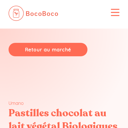
Passer
au
contenu
Retour au marché
Umano
Pastilles chocolat au
lait végétal Biologiques