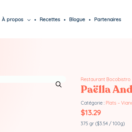
À propos
Recettes
Blogue
Partenaires
Restaurant Bocobistro 
Paëlla An
Catégorie :
Plats – Via
$
13.29
375 gr (
$
3.54
/ 100g)