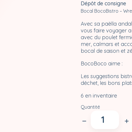
Dépôt de consigne
Bocal BocoBistro – Wre
Avec sa paëlla andalo
vous faire voyager a
avec du poulet fermi
mer, calmars et acc
bocal de saison et zé
BocoBoco aime :
Les suggestions bistr
déchet, les bons plats
6 en inventaire
Quantité
quantité
de
Paëlla