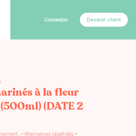
Connexion
Devenir client
n
rinés à la fleur
 (500ml) (DATE 2
 moment
,
• Alternatives végétales •