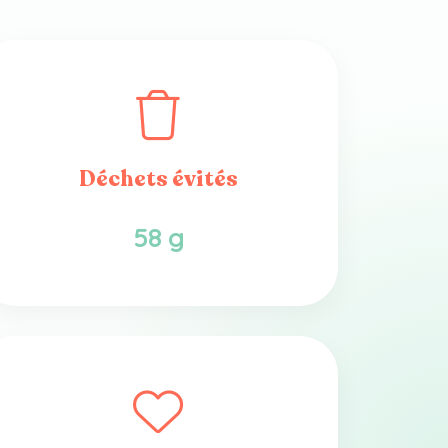
Déchets évités
58 g