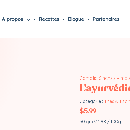
À propos
Recettes
Blogue
Partenaires
Camellia Sinensis – mai
L’ayurvédi
Catégorie :
Thés & tisa
$
5.99
50 gr (
$
11.98
/ 100g)