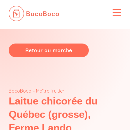
Passer
au
contenu
Retour au marché
BocoBoco – Maître fruitier
Laitue chicorée du
Québec (grosse),
Ferme Lando