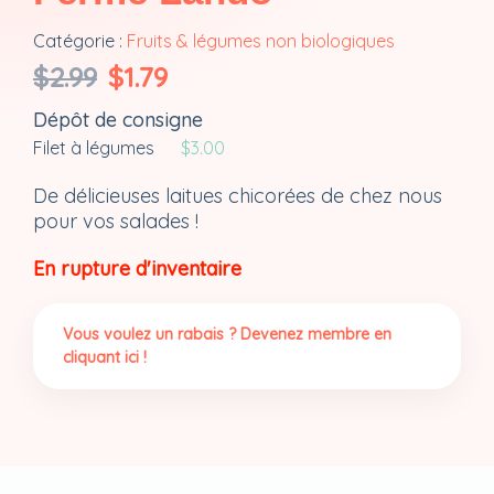
Catégorie :
Fruits & légumes non biologiques
Le
Le
$
2.99
$
1.79
prix
prix
Dépôt de consigne
initial
actuel
était :
est :
Filet à légumes
$
3.00
$2.99.
$1.79.
De délicieuses laitues chicorées de chez nous
pour vos salades !
En rupture d'inventaire
Vous voulez un rabais ? Devenez membre en
cliquant ici !