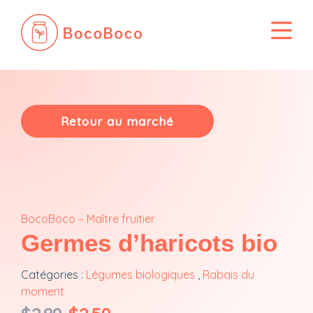
Passer
au
contenu
Retour au marché
BocoBoco – Maître fruitier
Germes d’haricots bio
Catégories :
Légumes biologiques
,
Rabais du
moment
Le
Le