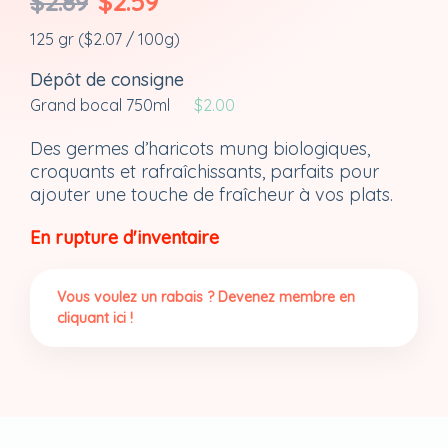
$
2.89
$
2.59
prix
prix
125 gr (
$
2.07
/ 100g)
initial
actuel
était :
est :
Dépôt de consigne
$2.89.
$2.59.
Grand bocal 750ml
$
2.00
Des germes d’haricots mung biologiques,
croquants et rafraîchissants, parfaits pour
ajouter une touche de fraîcheur à vos plats.
En rupture d'inventaire
Vous voulez un rabais ? Devenez membre en
cliquant ici !