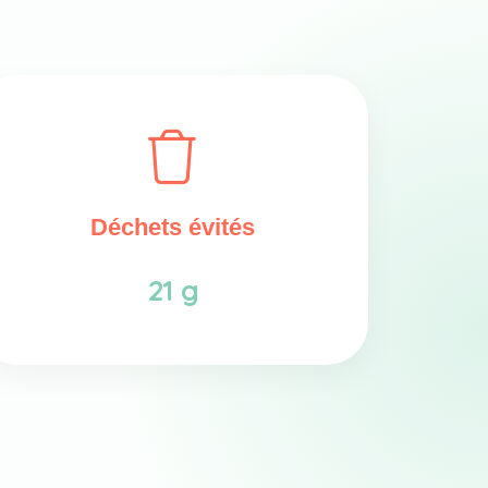
Déchets évités
21 g