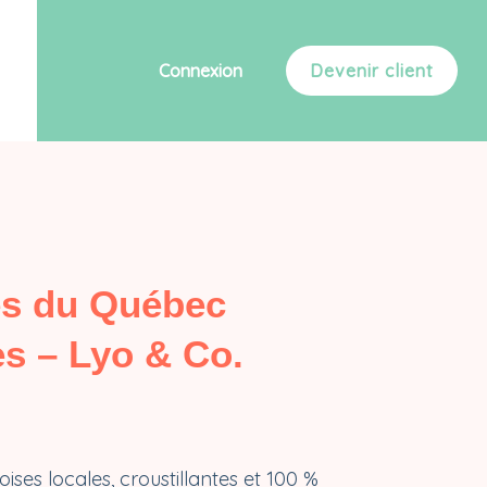
Connexion
Devenir client
s du Québec
es – Lyo & Co.
ises locales, croustillantes et 100 %