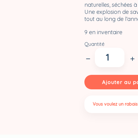
naturelles, séchées à
Une explosion de sav
tout au long de l’ann
9 en inventaire
Quantité
quantité
de
Framboises
du
Québec
Ajouter au p
lyophilisées
–
Lyo
Vous voulez un rabais
&
Co.