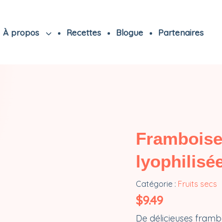
À propos
Recettes
Blogue
Partenaires
Framboise
lyophilisé
Catégorie :
Fruits secs
$
9.49
De délicieuses frambo