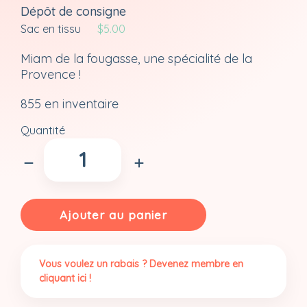
Dépôt de consigne
Sac en tissu
$
5.00
Miam de la fougasse, une spécialité de la
Provence !
855 en inventaire
Quantité
quantité
de
Fougasse
aux
olives
Ajouter au panier
Vous voulez un rabais ? Devenez membre en
cliquant ici !