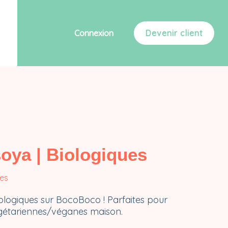
Connexion
Devenir client
oya | Biologiques
es
ologiques sur BocoBoco ! Parfaites pour
gétariennes/véganes maison.