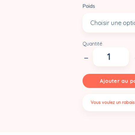
Poids
Quantité
quantité
de
Fèves
de
soya
Ajouter au p
|
Biologiques
Vous voulez un rabais