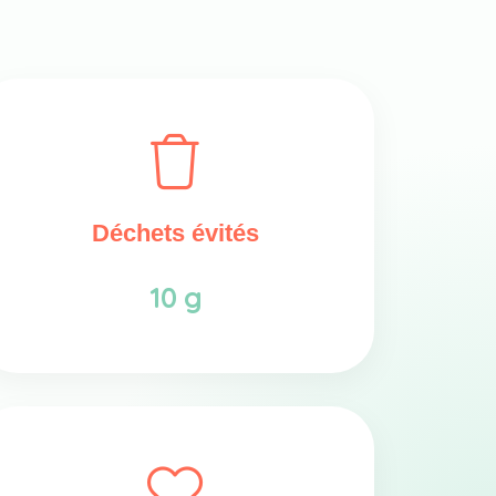
Déchets évités
10 g