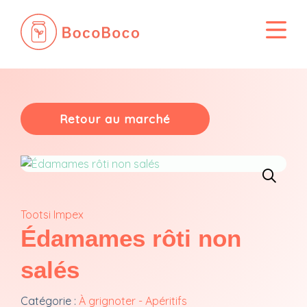
Passer
au
contenu
Retour au marché
Tootsi Impex
Édamames rôti non
salés
Catégorie :
À grignoter - Apéritifs