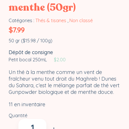
menthe (50gr)
Catégories :
Thés & tisanes
,
Non classé
$
7.99
50 gr (
$
15.98
/ 100g)
Dépôt de consigne
Petit bocal 250mL
$
2.00
Un thé à la menthe comme un vent de
fraîcheur venu tout droit du Maghreb ! Dunes
du Sahara, c’est le mélange parfait de thé vert
Gunpowder biologique et de menthe douce.
11 en inventaire
Quantité
quantité
de