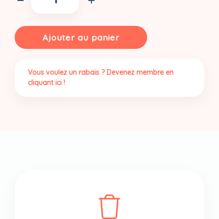
Dunes
du
Sahara
Ajouter au panier
biologique,
thé
à
Vous voulez un rabais ? Devenez membre en
la
cliquant ici !
menthe
(50gr)