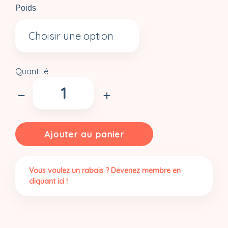
Poids
Quantité
quantité
de
Cubes
de
gingembre
Ajouter au panier
confits
|
Biologiques
Vous voulez un rabais ? Devenez membre en
cliquant ici !