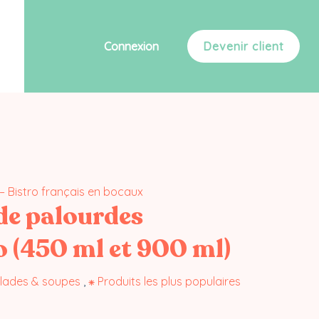
Connexion
Devenir client
– Bistro français en bocaux
de palourdes
 (450 ml et 900 ml)
alades & soupes
,
⁕ Produits les plus populaires