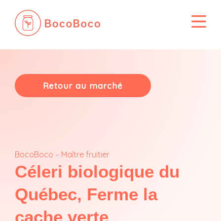
Passer
au
contenu
Retour au marché
BocoBoco – Maître fruitier
Céleri biologique du
Québec, Ferme la
cache verte