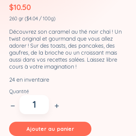
$
10.50
260 gr (
$
4.04
/ 100g)
Découvrez son caramel au thé noir chaï ! Un
twist original et gourmand que vous allez
adorer ! Sur des toasts, des pancakes, des
gaufres, de la brioche ou un croissant mais
aussi dans vos recettes salées. Laissez libre
cours à votre imagination !
24 en inventaire
Quantité
quantité
de
Caramel
au
Thé
Ajouter au panier
Noir