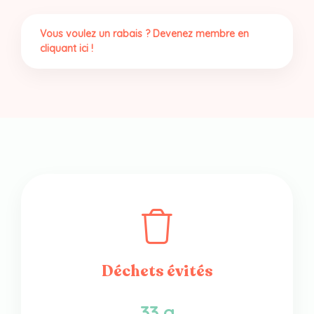
Chaï
(260
Vous voulez un rabais ? Devenez membre en
gr)
cliquant ici !
Déchets évités
33 g