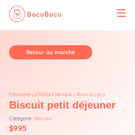
Passer
au
contenu
Retour au marché
Pâtisserie La Petite Fabrique – Boco & Loco
Biscuit petit déjeuner
Catégorie :
Biscuits
$
9.95