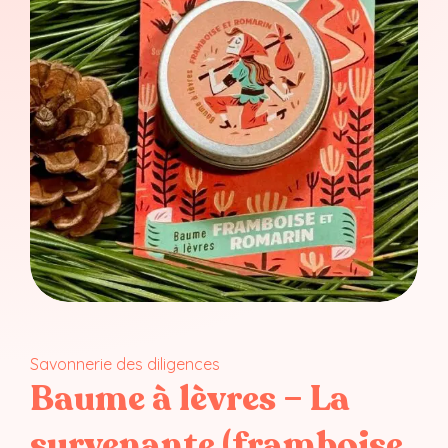
Savonnerie des diligences
Baume à lèvres – La
survenante (framboise