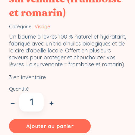
et romarin)
Catégorie :
Visage
Un baume à lèvres 100 % naturel et hydratant,
fabriqué avec un trio d’huiles biologiques et de
la cire d’abeille locale. Offert en plusieurs
saveurs pour protéger et chouchouter vos
lèvres. La survenante = framboise et romarin)
3 en inventaire
Quantité
quantité
de
Baume
à
lèvres
Ajouter au panier
-