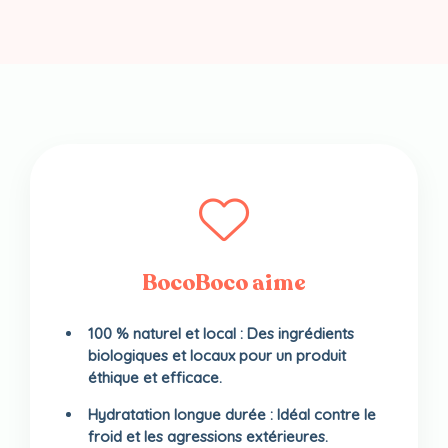
La
survenante
(framboise
et
romarin)
BocoBoco aime
100 % naturel et local : Des ingrédients
biologiques et locaux pour un produit
éthique et efficace.
Hydratation longue durée : Idéal contre le
froid et les agressions extérieures.