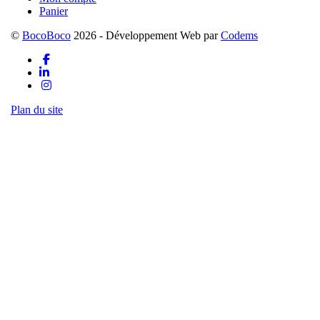
Panier
©
BocoBoco
2026 - Développement Web par
Codems
Plan du site