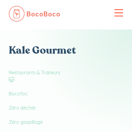
Passer
au
Kale Gourmet
contenu
Restaurants & Traiteurs
Boco'loc
Zéro déchet
Zéro gaspillage