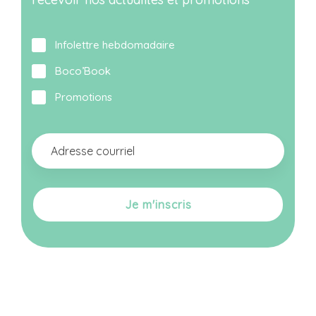
Infolettre hebdomadaire
Boco’Book
Promotions