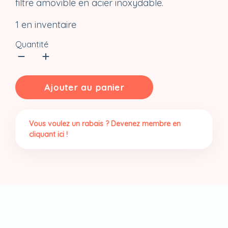
filtre amovible en acier inoxydable.
1 en inventaire
Quantité
quantité
de
Ajouter au panier
Bouteille
à
thé
Vous voulez un rabais ? Devenez membre en
en
cliquant ici !
porcelaine
fini
bambou
(275
ml)