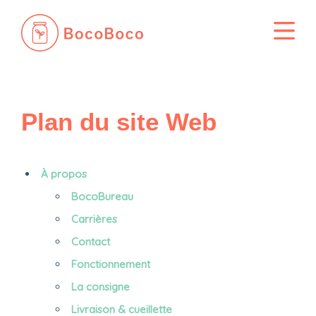
Passer
au
contenu
Plan du site Web
À propos
BocoBureau
Carrières
Contact
Fonctionnement
La consigne
Livraison & cueillette